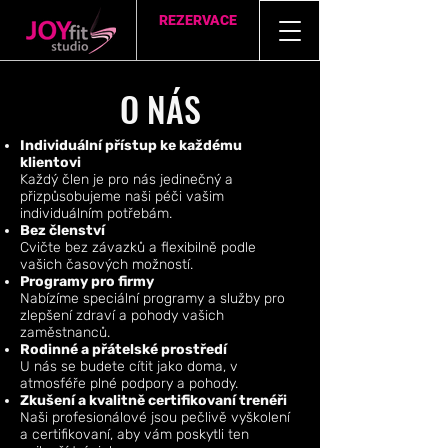
REZERVACE
O NÁS
Individuální přístup ke každému
klientovi
Každý člen je pro nás jedinečný a
přizpůsobujeme naši péči vašim
individuálním potřebám.
Bez členství
Cvičte bez závazků a flexibilně podle
vašich časových možností.
Programy pro firmy
Nabízíme speciální programy a služby pro
zlepšení zdraví a pohody vašich
zaměstnanců.
Rodinné a přátelské prostředí
U nás se budete cítit jako doma, v
atmosféře plné podpory a pohody.
Zkušení a kvalitně certifikovaní trenéři
Naši profesionálové jsou pečlivě vyškolení
a certifikovaní, aby vám poskytli ten