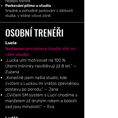
nejlepší trénink.
Parkování přímo u studia
Snadné a pohodlné parkování v blízkosti
studia, v klidné vilové zóně.
OSOBNÍ TRENÉŘI
Lucie
Nadšenec pro zdravý životní styl se
vším všudy!
„Lucka umí motivovat na 100 %.
Úterní tréninky navštěvuji již 8 let.“ —
Zuzana
„Konečně jsem našla studio, kde
cvičení s Luckou mi vrátilo zpevněnou
postavu po porodu.“ — Jana
„Cvičení SM systém s Lucií chodíme s
manželem již druhým rokem a bolesti
zad jsou minulostí.“ — Eva