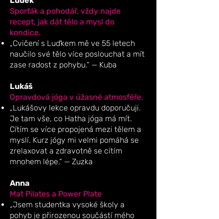
Luděk
Sporťák a pohodář, vždy najde
recept, jak dát tělo a mysl do
kondice.
„Cvičení s Luďkem mě ve 55 letech
naučilo své tělo více poslouchat a mít
zase radost z pohybu.“ — Kuba
Lukáš
Opravdová jóga v úžasné atmosféře.
„Lukášovy lekce opravdu doporučuji.
Je tam vše, co Hatha jóga má mít.
Cítím se více propojená mezi tělem a
myslí. Kurz jógy mi velmi pomáhá se
zrelaxovat a zdravotně se cítím
mnohem lépe.“ — Zuzka
Anna
Mat Pilates a Power Plate
„Jsem studentka vysoké školy a
pohyb je přirozenou součástí mého