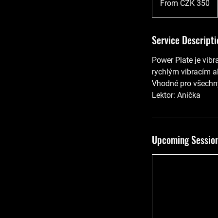
From CZK 350
Czech
korunas
Service Descripti
Power Plate je vibra
rychlým vibracím ak
Vhodné pro všechn
Lektor: Anička
Upcoming Sessio